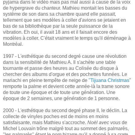
pyjama dans le vidéo mais pas mal aussi à cause de la voix
de hypergrave du chanteur. Mathieu montait les basses du
système de son dans sa chambre quand elle passait,
tellement que ses modèles à coller d'avions se jetaient en
bas de sa bibliothèque par la seule puissance de la
vibration. Eh oui, il avait 18 ans et il faisait encore des
modèles à coller. C'était vraiment le temps qu'il déménage à
Montréal.
1997 - L'esthétique du second degré cause une révolution
dans la sensibilité de Mathieu A. Il s'achète une table
tournante et passe des heures au Colisée du disque à
chercher des albums d'orgue et des pochettes funnées. Le
mariachi en pleine tempête de neige de
"Tijuana Christmas
"
remporte la palme et devient cette année-là la trame sonore
de toute une époque et de toute une génération. Une
époque de 2 semaines, une génération de 1 personne.
2000 - L'esthétique du second degré phase II, le déclin. La
collecte de vinyles poches est de moins en moins
satisfaisante, mais Mathieu s'accroche.
Noël avec vous
de
Michel Louvain trône malgré tout au sommet des palmarès,
"les palmarès" étant le nom bizarre qu'il a donné à sa
crate