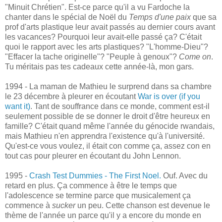
"Minuit Chrétien". Est-ce parce qu'il a vu Fardoche la
chanter dans le spécial de Noël du
Temps d'une paix
que sa
prof d'arts plastique leur avait passés au dernier cours avant
les vacances? Pourquoi leur avait-elle passé ça? C'était
quoi le rapport avec les arts plastiques? "L'homme-Dieu"?
"Effacer la tache originelle"? "Peuple à genoux"?
Come on
.
Tu méritais pas tes cadeaux cette année-là, mon gars.
1994 - La maman de Mathieu le surprend dans sa chambre
le 23 décembre à pleurer en écoutant
War is over (if you
want it)
. Tant de souffrance dans ce monde, comment est-il
seulement possible de se donner le droit d'être heureux en
famille? C'était quand même l'année du génocide rwandais,
mais Mathieu n'en apprendra l'existence qu'à l'université.
Qu'est-ce vous voulez, il était con comme ça, assez con en
tout cas pour pleurer en écoutant du John Lennon.
1995 -
Crash Test Dummies - The First Noel.
Ouf. Avec du
retard en plus. Ça commence à être le temps que
l'adolescence se termine parce que musicalement ça
commence à
sucker
un peu. Cette chanson est devenue le
thème de l'année un parce qu'il y a encore du monde en