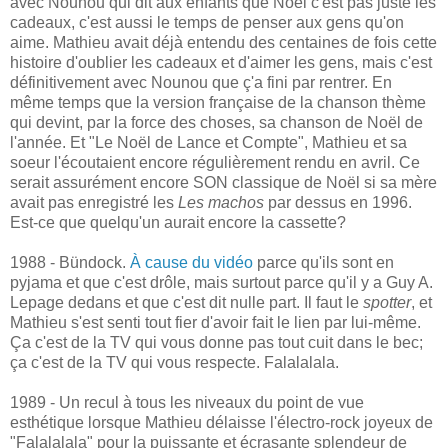
avec Nounou qui dit aux enfants que Noël c'est pas juste les
cadeaux, c'est aussi le temps de penser aux gens qu'on
aime. Mathieu avait déjà entendu des centaines de fois cette
histoire d'oublier les cadeaux et d'aimer les gens, mais c'est
définitivement avec Nounou que ç'a fini par rentrer. En
même temps que la version française de la chanson thème
qui devint, par la force des choses, sa chanson de Noël de
l'année. Et "Le Noël de Lance et Compte", Mathieu et sa
soeur l'écoutaient encore régulièrement rendu en avril. Ce
serait assurément encore SON classique de Noël si sa mère
avait pas enregistré les
Les machos
par dessus en 1996.
Est-ce que quelqu'un aurait encore la cassette?
1988 - Bündock.
À cause du vidéo
parce qu'ils sont en
pyjama et que c'est drôle, mais surtout parce qu'il y a Guy A.
Lepage dedans et que c'est dit nulle part. Il faut le
spotter
, et
Mathieu s'est senti tout fier d'avoir fait le lien par lui-même.
Ça c'est de la TV qui vous donne pas tout cuit dans le bec;
ça c'est de la TV qui vous respecte. Falalalala.
1989 - Un recul à tous les niveaux du point de vue
esthétique lorsque Mathieu délaisse l'électro-rock joyeux de
"Falalalala" pour la puissante et écrasante splendeur de