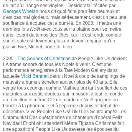
de lait où il range ses vinyles. "Desiderata" récitée par
Georges Whelan
nous dit quoi faire pour être heureux et
c'est pas mal glorieux, mais sérieusement, c'est un peu une
souffrance à écouter, cet album-là. En 2003, il mettra une
dernière fois
Noël avec vous
sur la platine pour se mettre
dans l'esprit du temps des fêtes, car il s'est rendu compte
son écoute est devenue plus un devoir conjugal qu'un
plaisir. Bye, Michel, porte-toi bien.
2005 -
The Sounds of Christmas
de People Like Us devient
LA trame sonore de tous les Noëls à venir. C'est une
performance enregistrée à la Tate Modern Gallery dans
laquelle
Vicki Bennett
détruit Noël à coup de samplings de
mauvais albums s'échelonnant sur plus de 40 ans. Elle
venge tous ceux qui comme Mathieu ont tant souffert de ces
matantes aux goûts douteux qui imposent à tout le monde
au réveillon le même CD de marde de Noël qui joue en
boucle à la pharmacie et à l'épicerie depuis le début de
décembre. Vive People Like Us! Tiki! Les Schtroumpfs! Les
Chipmunks! Des quétaineries de chanteurs d'opéra! Feliz
Navidad! Et oh! oh! attendez! Même Tijuana Christmas fait
une apparition! People Like Us traverse les époques du